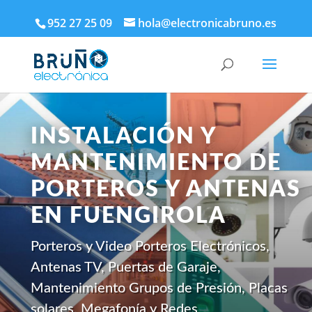
952 27 25 09
hola@electronicabruno.es
INSTALACIÓN Y
MANTENIMIENTO DE
PORTEROS Y ANTENAS
EN FUENGIROLA
Porteros y Video Porteros Electrónicos,
Antenas TV, Puertas de Garaje,
Mantenimiento Grupos de Presión, Placas
solares, Megafonía y Redes