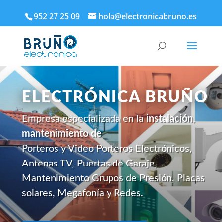
952 27 25 09
hola@electronicabruno.es
ELECTRÓNICA BRUÑO
Empresa especializada en la
instalación
,
mantenimiento de
Porteros y Video Porteros Electrónicos,
Antenas TV, Puertas de Garaje,
Mantenimiento Grupos de Presión, Placas
solares, Megafonía y Redes.