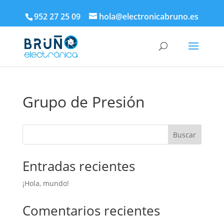
952 27 25 09
hola@electronicabruno.es
Grupo de Presión
Buscar
Entradas recientes
¡Hola, mundo!
Comentarios recientes