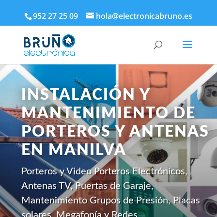
952 27 25 09
hola@electronicabruno.es
INSTALACIÓN Y
MANTENIMIENTO DE
PORTEROS Y ANTENAS
EN MANILVA
Porteros y Video Porteros Electrónicos,
Antenas TV, Puertas de Garaje,
Mantenimiento Grupos de Presión, Placas
solares, Megafonía y Redes